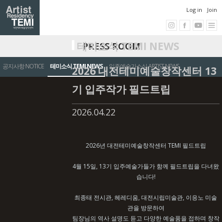
Log in
Join
테미소식 TEMI NEWS
PRESS ROOM
공지사항 NOTICE
테미소식 TEMI NEWS
입주예술가소식 ARTIST NEWS
2026 대전테미예술창작센터 13
기 입주작가 필드트립
2026.04.22
2026년 대전테미예술창작센터 TEMI 필드트립
4월 15일, 13기 입주예술가들가 함께 필드트립을 다녀왔
습니다!
최종태 전시관, 헤레디움, 대전시립미술관, 이응노 미술
관을 방문하여
팀장님의 역사 설명도 듣고 다양한 예술품을 접하며 창작