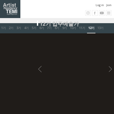
Log in
Join
12기 입주예술가
1기
2기
3기
4기
5기
6기
7기
8기
9기
10기
11기
12기
13기